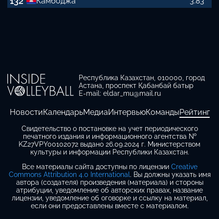
132
Камбоджа
3.83
Республика Казахстан, 010000, город
Астана, проспект Қабанбай батыр
E-mail: eldar_mu@mail.ru
Новости
Календарь
Медиа
Интервью
Команды
Рейтинг
Свидетельство о постановке на учет периодического
печатного издания и информационного агентства №
KZ27VPY00102072 выдано 26.09.2024 г. Министерством
культуры и информации Республики Казахстан.
Все материалы сайта доступны по лицензии
Creative
Commons Attribution 4.0 International
. Вы должны указать имя
автора (создателя) произведения (материала) и стороны
атрибуции, уведомление об авторских правах, название
лицензии, уведомление об оговорке и ссылку на материал,
если они предоставлены вместе с материалом.