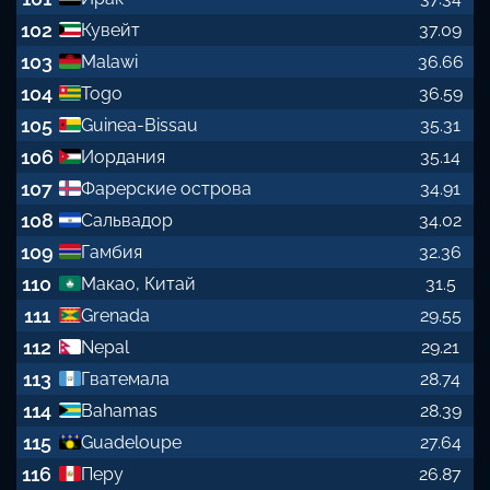
102
Кувейт
37.09
103
Malawi
36.66
104
Togo
36.59
105
Guinea-Bissau
35.31
106
Иордания
35.14
107
Фарерские острова
34.91
108
Сальвадор
34.02
109
Гамбия
32.36
110
Макао, Китай
31.5
111
Grenada
29.55
112
Nepal
29.21
113
Гватемала
28.74
114
Bahamas
28.39
115
Guadeloupe
27.64
116
Перу
26.87