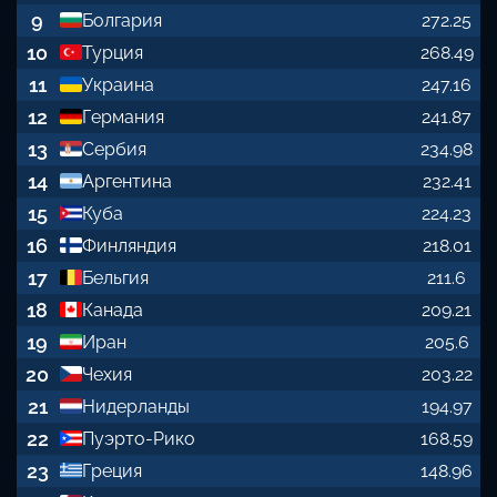
9
Болгария
272.25
10
Турция
268.49
11
Украина
247.16
12
Германия
241.87
13
Сербия
234.98
14
Аргентина
232.41
15
Куба
224.23
16
Финляндия
218.01
17
Бельгия
211.6
18
Канада
209.21
19
Иран
205.6
20
Чехия
203.22
21
Нидерланды
194.97
22
Пуэрто-Рико
168.59
23
Греция
148.96