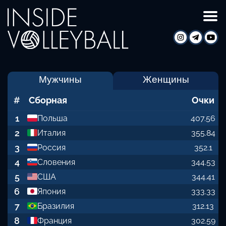
Мужчины
Женщины
#
Сборная
Очки
1
Польша
407.56
2
Италия
355.84
3
Россия
352.1
4
Словения
344.53
5
США
344.41
6
Япония
333.33
7
Бразилия
312.13
8
Франция
302.59