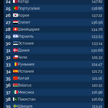
24
Катар
147.82
25
Португалия
138.86
26
Корея
137.22
27
Египет
136.56
28
Швейцария
134.76
29
Израиль
133.53
30
Эстония
133.14
31
Дания
130.66
32
Чили
125.32
33
Румыния
124.47
34
Испания
121.73
35
Китай
121.16
36
Belarus
120.51
37
Мексика
116.96
38
Пакистан
116.69
39
Швеция
113.41