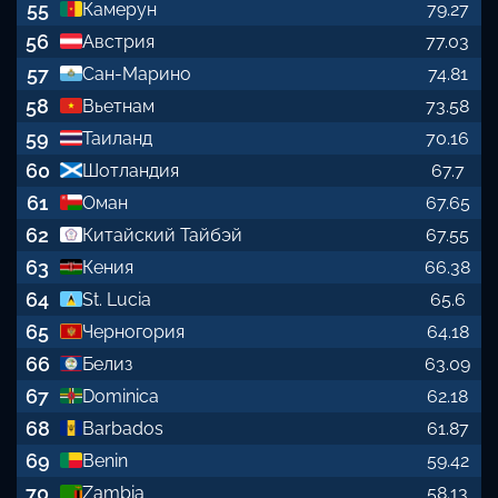
55
Камерун
79.27
56
Австрия
77.03
57
Сан-Марино
74.81
58
Вьетнам
73.58
59
Таиланд
70.16
60
Шотландия
67.7
61
Оман
67.65
62
Китайский Тайбэй
67.55
63
Кения
66.38
64
St. Lucia
65.6
65
Черногория
64.18
66
Белиз
63.09
67
Dominica
62.18
68
Barbados
61.87
69
Benin
59.42
70
Zambia
58.13