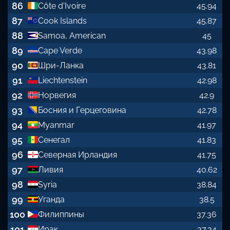
86
Côte d'Ivoire
45.94
87
Cook Islands
45.87
88
Samoa, American
45
89
Cape Verde
43.98
90
Шри-Ланка
43.81
91
Liechtenstein
42.98
92
Норвегия
42.9
93
Босния и Герцеговина
42.78
94
Myanmar
41.97
95
Сенегал
41.83
96
Северная Ирландия
41.75
97
Ливия
40.62
98
Syria
38.84
99
Уганда
38.5
100
Филиппины
37.36
101
Ирак
37.34