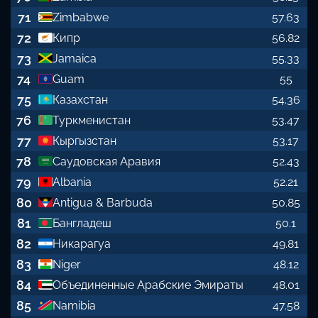
71
Zimbabwe
57.63
72
Кипр
56.82
73
Jamaica
55.33
74
Guam
55
75
Казахстан
54.36
76
Туркменистан
53.47
77
Кыргызстан
53.17
78
Саудовская Аравия
52.43
79
Albania
52.21
80
Antigua & Barbuda
50.85
81
Бангладеш
50.1
82
Никарагуа
49.81
83
Niger
48.12
84
Объединенные Арабские Эмираты
48.01
85
Namibia
47.58