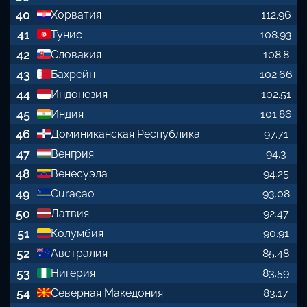
40
Хорватия
112.96
41
Тунис
108.93
42
Словакия
108.8
43
Бахрейн
102.66
44
Индонезия
102.51
45
Индия
101.86
46
Доминиканская Республика
97.71
47
Венгрия
94.3
48
Венесуэла
94.25
49
Curaçao
93.08
50
Латвия
92.47
51
Колумбия
90.91
52
Австралия
85.48
53
Нигерия
83.59
54
Северная Македония
83.17