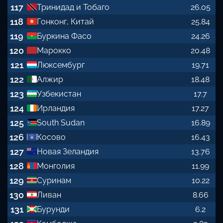
117
Тринидад и Тобаго
26.05
118
Гонконг, Китай
25.84
119
Буркина Фасо
24.26
120
Марокко
20.48
121
Люксембург
19.71
122
Алжир
18.48
123
Узбекистан
17.7
124
Ирландия
17.27
125
South Sudan
16.89
126
Косово
16.43
127
Новая Зеландия
13.76
128
Монголия
11.99
129
Суринам
10.22
130
Ливан
8.66
131
Бурунди
6.2