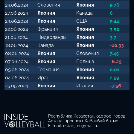
29.06.2024
Словения
Япония
9.76
27.06.2024
Япония
Канада
6
23.06.2024
Япония
США
9.44
22.06.2024
Франция
Япония
3.52
21.06.2024
Нидерланды
Япония
3.7
18.06.2024
Канада
Япония
-10.33
08.06.2024
Япония
Словения
7.45
07.06.2024
Япония
Польша
-6.29
05.06.2024
Германия
Япония
0.01
04.06.2024
Иран
Япония
2.99
25.05.2024
Япония
Италия
-7.56
Республика Казахстан, 010000, город
Астана, проспект Қабанбай батыр
E-mail: eldar_mu@mail.ru