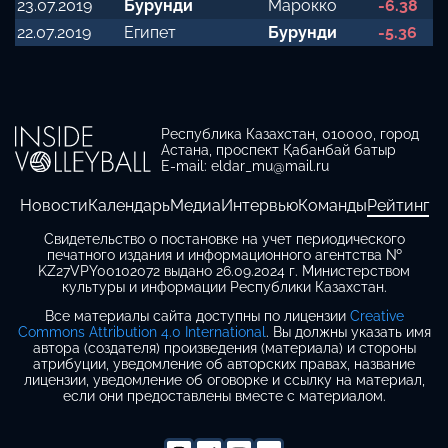
23.07.2019
Бурунди
Марокко
-6.38
22.07.2019
Египет
Бурунди
-5.36
Республика Казахстан, 010000, город
Астана, проспект Қабанбай батыр
E-mail: eldar_mu@mail.ru
Новости
Календарь
Медиа
Интервью
Команды
Рейтинг
Свидетельство о постановке на учет периодического
печатного издания и информационного агентства №
KZ27VPY00102072 выдано 26.09.2024 г. Министерством
культуры и информации Республики Казахстан.
Все материалы сайта доступны по лицензии
Creative
Commons Attribution 4.0 International
. Вы должны указать имя
автора (создателя) произведения (материала) и стороны
атрибуции, уведомление об авторских правах, название
лицензии, уведомление об оговорке и ссылку на материал,
если они предоставлены вместе с материалом.