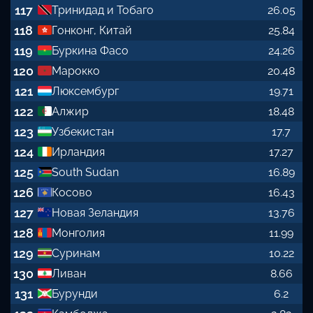
117
Тринидад и Тобаго
26.05
118
Гонконг, Китай
25.84
119
Буркина Фасо
24.26
120
Марокко
20.48
121
Люксембург
19.71
122
Алжир
18.48
123
Узбекистан
17.7
124
Ирландия
17.27
125
South Sudan
16.89
126
Косово
16.43
127
Новая Зеландия
13.76
128
Монголия
11.99
129
Суринам
10.22
130
Ливан
8.66
131
Бурунди
6.2