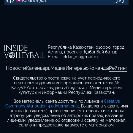
132
Камбоджа
3.83
Республика Казахстан, 010000, город
Астана, проспект Қабанбай батыр
E-mail: eldar_mu@mail.ru
Новости
Календарь
Медиа
Интервью
Команды
Рейтинг
Свидетельство о постановке на учет периодического
печатного издания и информационного агентства №
KZ27VPY00102072 выдано 26.09.2024 г. Министерством
культуры и информации Республики Казахстан.
Все материалы сайта доступны по лицензии
Creative
Commons Attribution 4.0 International
. Вы должны указать имя
автора (создателя) произведения (материала) и стороны
атрибуции, уведомление об авторских правах, название
лицензии, уведомление об оговорке и ссылку на материал,
если они предоставлены вместе с материалом.