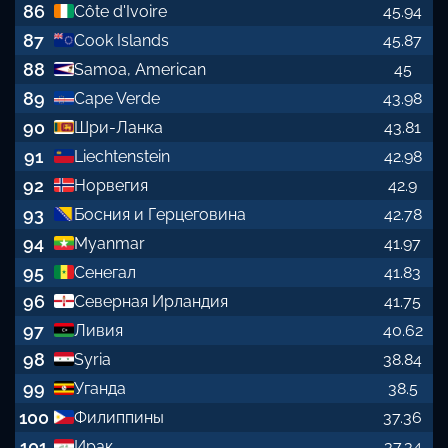
86
Côte d'Ivoire
45.94
87
Cook Islands
45.87
88
Samoa, American
45
89
Cape Verde
43.98
90
Шри-Ланка
43.81
91
Liechtenstein
42.98
92
Норвегия
42.9
93
Босния и Герцеговина
42.78
94
Myanmar
41.97
95
Сенегал
41.83
96
Северная Ирландия
41.75
97
Ливия
40.62
98
Syria
38.84
99
Уганда
38.5
100
Филиппины
37.36
101
Ирак
37.34