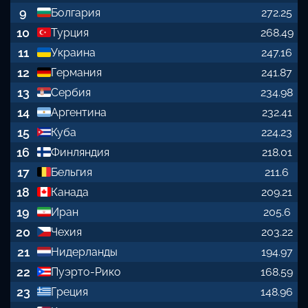
9
Болгария
272.25
10
Турция
268.49
11
Украина
247.16
12
Германия
241.87
13
Сербия
234.98
14
Аргентина
232.41
15
Куба
224.23
16
Финляндия
218.01
17
Бельгия
211.6
18
Канада
209.21
19
Иран
205.6
20
Чехия
203.22
21
Нидерланды
194.97
22
Пуэрто-Рико
168.59
23
Греция
148.96