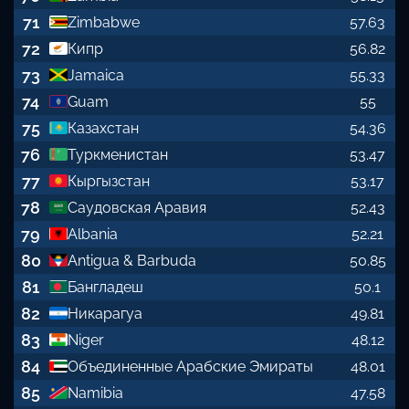
71
Zimbabwe
57.63
72
Кипр
56.82
73
Jamaica
55.33
74
Guam
55
75
Казахстан
54.36
76
Туркменистан
53.47
77
Кыргызстан
53.17
78
Саудовская Аравия
52.43
79
Albania
52.21
80
Antigua & Barbuda
50.85
81
Бангладеш
50.1
82
Никарагуа
49.81
83
Niger
48.12
84
Объединенные Арабские Эмираты
48.01
85
Namibia
47.58