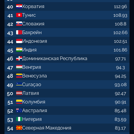
40
Хорватия
112.96
41
Тунис
108.93
42
Словакия
108.8
43
Бахрейн
102.66
44
Индонезия
102.51
45
Индия
101.86
46
Доминиканская Республика
97.71
47
Венгрия
94.3
48
Венесуэла
94.25
49
Curaçao
93.08
50
Латвия
92.47
51
Колумбия
90.91
52
Австралия
85.48
53
Нигерия
83.59
54
Северная Македония
83.17