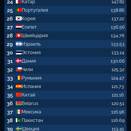
24
Катар
147.82
25
Португалия
138.86
26
Корея
137.22
27
Египет
136.56
28
Швейцария
134.76
29
Израиль
133.53
30
Эстония
133.14
31
Дания
130.66
32
Чили
125.32
33
Румыния
124.47
34
Испания
121.73
35
Китай
121.16
36
Belarus
120.51
37
Мексика
116.96
38
Пакистан
116.69
39
Швеция
113.41