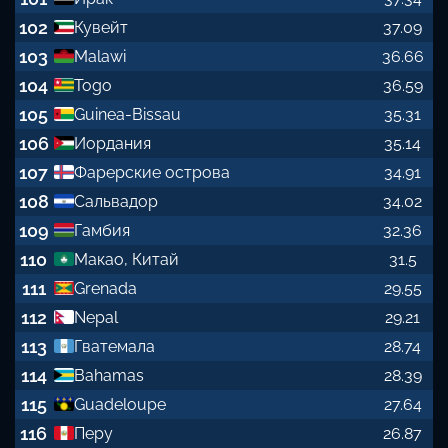
102
Кувейт
37.09
103
Malawi
36.66
104
Togo
36.59
105
Guinea-Bissau
35.31
106
Иордания
35.14
107
Фарерские острова
34.91
108
Сальвадор
34.02
109
Гамбия
32.36
110
Макао, Китай
31.5
111
Grenada
29.55
112
Nepal
29.21
113
Гватемала
28.74
114
Bahamas
28.39
115
Guadeloupe
27.64
116
Перу
26.87