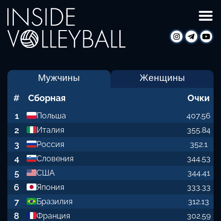
Мужчины
Женщины
#
Сборная
Очки
1
Польша
407.56
2
Италия
355.84
3
Россия
352.1
4
Словения
344.53
5
США
344.41
6
Япония
333.33
7
Бразилия
312.13
8
Франция
302.59