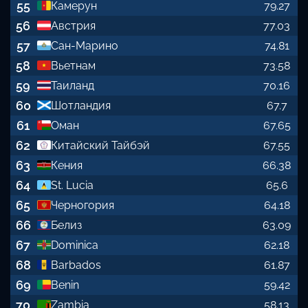
55
Камерун
79.27
56
Австрия
77.03
57
Сан-Марино
74.81
58
Вьетнам
73.58
59
Таиланд
70.16
60
Шотландия
67.7
61
Оман
67.65
62
Китайский Тайбэй
67.55
63
Кения
66.38
64
St. Lucia
65.6
65
Черногория
64.18
66
Белиз
63.09
67
Dominica
62.18
68
Barbados
61.87
69
Benin
59.42
70
Zambia
58.13