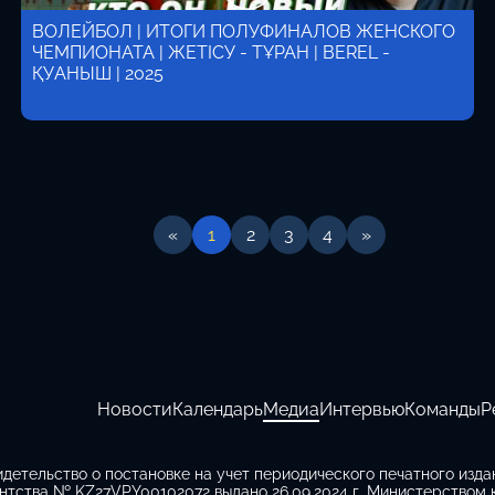
ВОЛЕЙБОЛ | ИТОГИ ПОЛУФИНАЛОВ ЖЕНСКОГО
ЧЕМПИОНАТА | ЖЕТІСУ - ТҰРАН | BEREL -
ҚУАНЫШ | 2025
«
1
2
3
4
»
Новости
Календарь
Медиа
Интервью
Команды
Р
идетельство о постановке на учет периодического печатного изд
нтства № KZ27VPY00102072 выдано 26.09.2024 г. Министерством