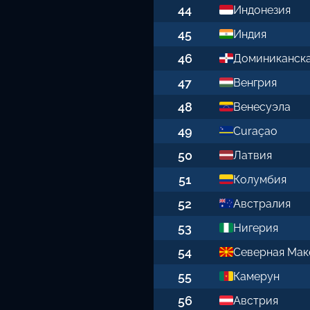
44
Индонезия
45
Индия
46
Доминиканска
47
Венгрия
48
Венесуэла
49
Curaçao
50
Латвия
51
Колумбия
52
Австралия
53
Нигерия
54
Северная Мак
55
Камерун
56
Австрия