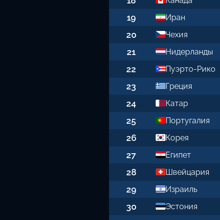
18
Канада
19
Иран
20
Чехия
21
Нидерланды
22
Пуэрто-Рико
23
Греция
24
Катар
25
Португалия
26
Корея
27
Египет
28
Швейцария
29
Израиль
30
Эстония