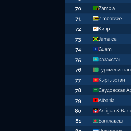
70
Zambia
71
Zimbabwe
72
Кипр
73
Jamaica
74
Guam
75
Казахстан
76
Туркменистан
77
Кыргызстан
78
Саудовская А
79
Albania
80
Antigua & Bar
81
Бангладеш