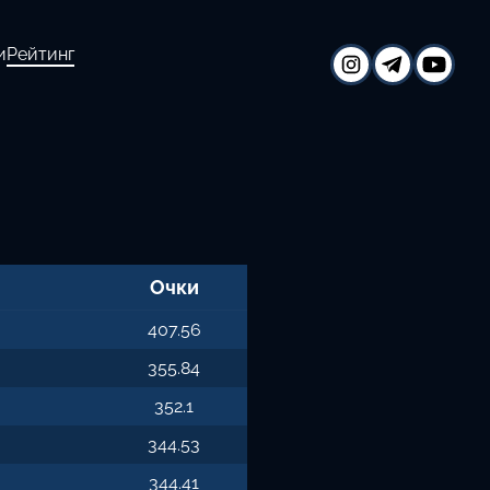
и
Рейтинг
Очки
407.56
355.84
352.1
344.53
344.41