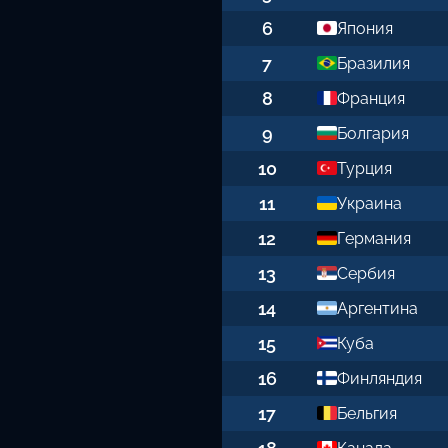
6
Япония
7
Бразилия
8
Франция
9
Болгария
10
Турция
11
Украина
12
Германия
13
Сербия
14
Аргентина
15
Куба
16
Финляндия
17
Бельгия