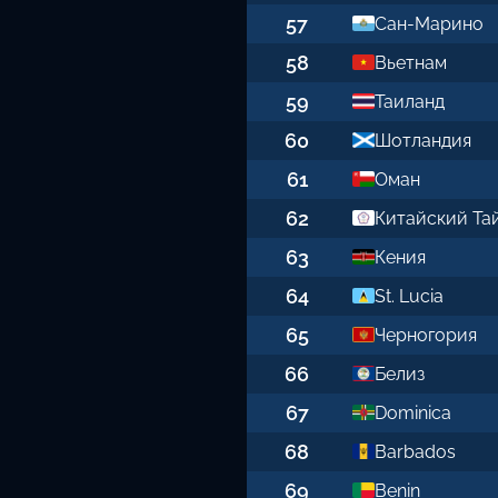
57
Сан-Марино
58
Вьетнам
59
Таиланд
60
Шотландия
61
Оман
62
Китайский Та
63
Кения
64
St. Lucia
65
Черногория
66
Белиз
67
Dominica
68
Barbados
69
Benin