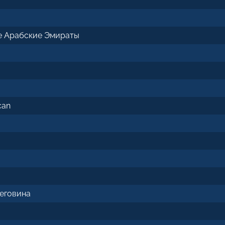
е Арабские Эмираты
can
цеговина