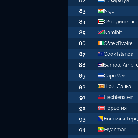
82
Никарагуа
83
Niger
84
Объединенны
85
Namibia
86
Côte d'Ivoire
87
Cook Islands
88
Samoa, Ameri
89
Cape Verde
90
Шри-Ланка
91
Liechtenstein
92
Норвегия
93
Босния и Гер
94
Myanmar