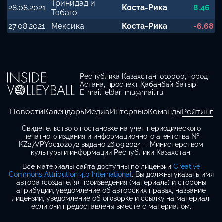
Тринидад и
28.08.2021
Коста-Рика
8.46
Тобаго
27.08.2021
Мексика
Коста-Рика
-6.68
Республика Казахстан, 010000, город
Астана, проспект Қабанбай батыр
E-mail: eldar_mu@mail.ru
Новости
Календарь
Медиа
Интервью
Команды
Рейтинг
Свидетельство о постановке на учет периодического
печатного издания и информационного агентства №
KZ27VPY00102072 выдано 26.09.2024 г. Министерством
культуры и информации Республики Казахстан.
Все материалы сайта доступны по лицензии
Creative
Commons Attribution 4.0 International
. Вы должны указать имя
автора (создателя) произведения (материала) и стороны
атрибуции, уведомление об авторских правах, название
лицензии, уведомление об оговорке и ссылку на материал,
если они предоставлены вместе с материалом.