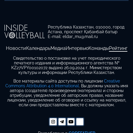
Республика Казахстан, 010000, город
Астана, проспект Қабанбай батыр
E-mail: eldar_mu@mail.ru
Новости
Календарь
Медиа
Интервью
Команды
Рейтинг
Свидетельство о постановке на учет периодического
печатного издания и информационного агентства №
KZ27VPY00102072 выдано 26.09.2024 г. Министерством
культуры и информации Республики Казахстан.
Все материалы сайта доступны по лицензии
Creative
Commons Attribution 4.0 International
. Вы должны указать имя
автора (создателя) произведения (материала) и стороны
атрибуции, уведомление об авторских правах, название
лицензии, уведомление об оговорке и ссылку на материал,
если они предоставлены вместе с материалом.