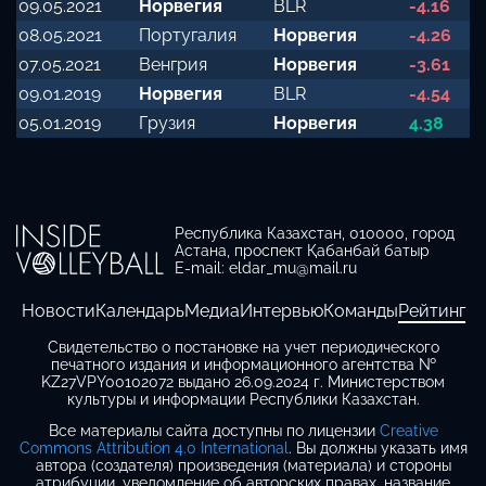
09.05.2021
Норвегия
BLR
-4.16
08.05.2021
Португалия
Норвегия
-4.26
07.05.2021
Венгрия
Норвегия
-3.61
09.01.2019
Норвегия
BLR
-4.54
05.01.2019
Грузия
Норвегия
4.38
Республика Казахстан, 010000, город
Астана, проспект Қабанбай батыр
E-mail: eldar_mu@mail.ru
Новости
Календарь
Медиа
Интервью
Команды
Рейтинг
Свидетельство о постановке на учет периодического
печатного издания и информационного агентства №
KZ27VPY00102072 выдано 26.09.2024 г. Министерством
культуры и информации Республики Казахстан.
Все материалы сайта доступны по лицензии
Creative
Commons Attribution 4.0 International
. Вы должны указать имя
автора (создателя) произведения (материала) и стороны
атрибуции, уведомление об авторских правах, название