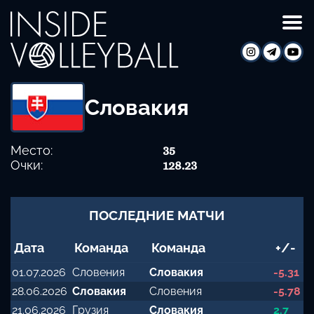
Словакия
Место:
35
Очки:
128.23
ПОСЛЕДНИЕ МАТЧИ
Дата
Команда
Команда
+/-
01.07.2026
Словения
Словакия
-5.31
28.06.2026
Словакия
Словения
-5.78
21.06.2026
Грузия
Словакия
2.7