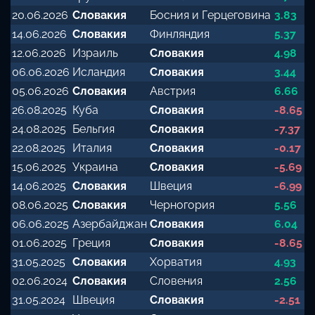
20.06.2026
Словакия
Босния и Герцеговина
3.83
14.06.2026
Словакия
Финляндия
5.37
12.06.2026
Израиль
Словакия
4.98
06.06.2026
Исландия
Словакия
3.44
05.06.2026
Словакия
Австрия
6.66
26.08.2025
Куба
Словакия
-8.65
24.08.2025
Бельгия
Словакия
-7.37
22.08.2025
Италия
Словакия
-0.17
15.06.2025
Украина
Словакия
-5.69
14.06.2025
Словакия
Швеция
-6.99
08.06.2025
Словакия
Черногория
5.56
06.06.2025
Азербайджан
Словакия
6.04
01.06.2025
Греция
Словакия
-8.65
31.05.2025
Словакия
Хорватия
4.93
02.06.2024
Словакия
Словения
2.56
31.05.2024
Швеция
Словакия
-2.51