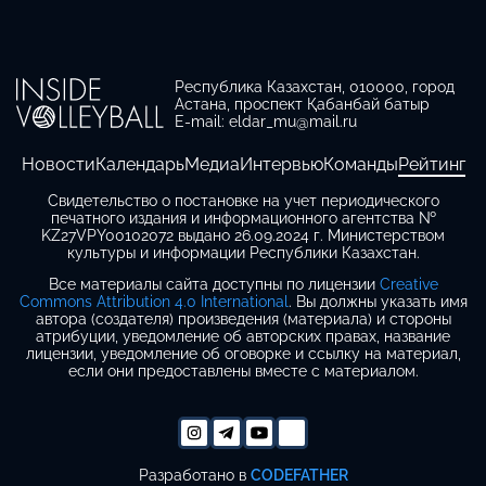
Республика Казахстан, 010000, город
Астана, проспект Қабанбай батыр
E-mail: eldar_mu@mail.ru
Новости
Календарь
Медиа
Интервью
Команды
Рейтинг
Свидетельство о постановке на учет периодического
печатного издания и информационного агентства №
KZ27VPY00102072 выдано 26.09.2024 г. Министерством
культуры и информации Республики Казахстан.
Все материалы сайта доступны по лицензии
Creative
Commons Attribution 4.0 International
. Вы должны указать имя
автора (создателя) произведения (материала) и стороны
атрибуции, уведомление об авторских правах, название
лицензии, уведомление об оговорке и ссылку на материал,
если они предоставлены вместе с материалом.
Разработано в
CODEFATHER