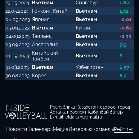
23.05.2024
Вьетнам
Сингапур
1.82
22.05.2024
Гонконг, Китай
Вьетнам
1.71
06.09.2023
Япония
Вьетнам
-0.01
05.09.2023
Вьетнам
Китай
-0.62
04.09.2023
Таиланд
Вьетнам
-2.33
03.09.2023
Австралия
Вьетнам
7.5
Китайский
01.09.2023
Вьетнам
6
Тайбэй
31.08.2023
Вьетнам
Узбекистан
6.57
30.08.2023
Корея
Вьетнам
6.2
Республика Казахстан, 010000, город
Астана, проспект Қабанбай батыр
E-mail: eldar_mu@mail.ru
Новости
Календарь
Медиа
Интервью
Команды
Рейтинг