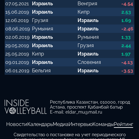
07.05.2021
Израиль
Венгрия
-4.54
15.06.2019
Израиль
Кипр
2.53
12.06.2019
Грузия
Израиль
1.69
08.06.2019
Румыния
Израиль
-2.46
02.06.2019
Израиль
Румыния
1.33
29.05.2019
Израиль
Грузия
2.44
25.05.2019
Кипр
Израиль
1.97
09.01.2019
Израиль
Словения
-4.13
06.01.2019
Бельгия
Израиль
-3.53
Республика Казахстан, 010000, город
Астана, проспект Қабанбай батыр
E-mail: eldar_mu@mail.ru
Новости
Календарь
Медиа
Интервью
Команды
Рейтинг
Свидетельство о постановке на учет периодического