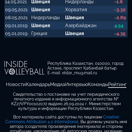
14.05.2021
Швеция
Нидерланды
-1.6
09.05.2021
Швеция
Хорватия
-3.32
08.05.2021
Нидерланды
Швеция
-2.89
09.01.2019
Швеция
Азербайджан
4.54
05.01.2019
Греция
Швеция
-4.35
Республика Казахстан, 010000, город
Астана, проспект Қабанбай батыр
E-mail: eldar_mu@mail.ru
Новости
Календарь
Медиа
Интервью
Команды
Рейтинг
Свидетельство о постановке на учет периодического
печатного издания и информационного агентства №
KZ27VPY00102072 выдано 26.09.2024 г. Министерством
культуры и информации Республики Казахстан.
Все материалы сайта доступны по лицензии
Creative
Commons Attribution 4.0 International
. Вы должны указать имя
автора (создателя) произведения (материала) и стороны
атрибуции, уведомление об авторских правах, название