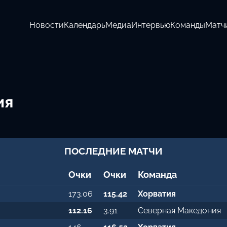
Новости
Календарь
Медиа
Интервью
Команды
Матч
ия
ПОСЛЕДНИЕ МАТЧИ
Очки
Очки
Команда
173.06
115.42
Хорватия
112.16
3.91
Северная Македония