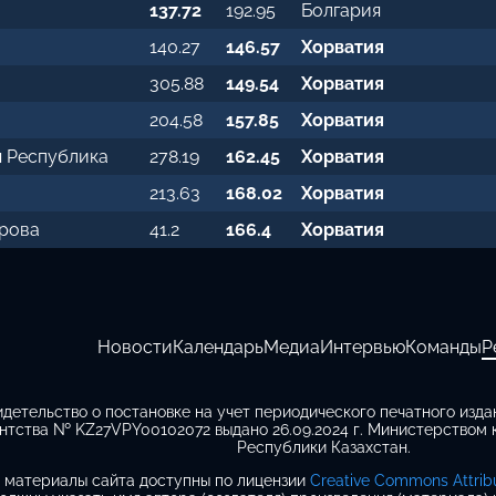
137.72
192.95
Болгария
140.27
146.57
Хорватия
305.88
149.54
Хорватия
204.58
157.85
Хорватия
 Республика
278.19
162.45
Хорватия
213.63
168.02
Хорватия
рова
41.2
166.4
Хорватия
Новости
Календарь
Медиа
Интервью
Команды
Р
идетельство о постановке на учет периодического печатного изд
нтства № KZ27VPY00102072 выдано 26.09.2024 г. Министерством
Республики Казахстан.
 материалы сайта доступны по лицензии
Creative Commons Attribut