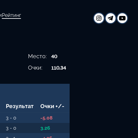
и
Рейтинг
Место:
40
Очки:
110.34
Результат
Очки
+/-
3 - 0
-5.08
3 - 0
3.26