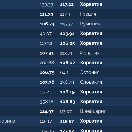
133.33
117.22
Хорватия
111.33
117.4
Греция
106.74
115.37
Румыния
40.07
103.91
Хорватия
117.32
106.25
Хорватия
107.41
113.71
Испания
202.68
108.02
Хорватия
106.75
64.1
Эстония
103.78
136.79
Словакия
112.41
106.19
Хорватия
358.18
106.83
Хорватия
114.97
83.07
Швейцария
еговина
115.17
119.57
Хорватия
109.05
127.02
Хорватия