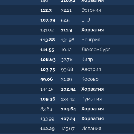
146
116.52
Хорватия
112.3
32.21
Эстония
107.09
52.5
LTU
131.02
111.9
Хорватия
113.88
131.98
Венгрия
111.55
10.12
Люксембург
108.63
32.78
Кипр
103.75
99.68
Австрия
99.06
31.29
Косово
144.15
102.94
Хорватия
109.36
134.42
Румыния
83.63
104.64
Хорватия
133.99
107.24
Хорватия
112.29
125.67
Испания