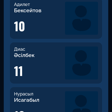
Адилет
Бексейтов
10
Диас
Әсілбек
11
Нурасыл
Исагабыл