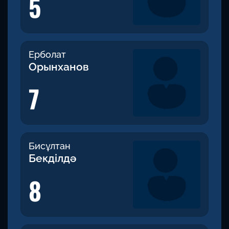
5
Ерболат
Орынханов
7
Бисұлтан
Бекділдә
8