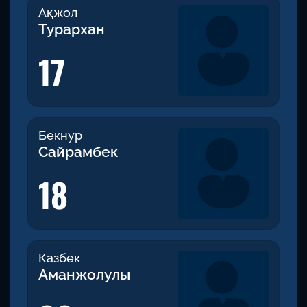
Ақжол
Турархан
17
Бекнур
Сайрамбек
18
Казбек
Аманжолулы