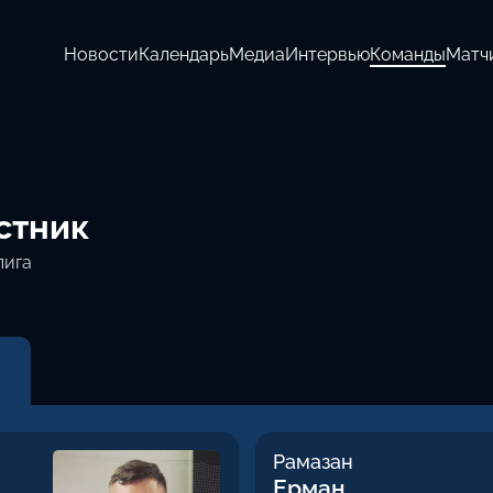
Новости
Календарь
Медиа
Интервью
Команды
Матч
стник
лига
Рамазан
Ерман