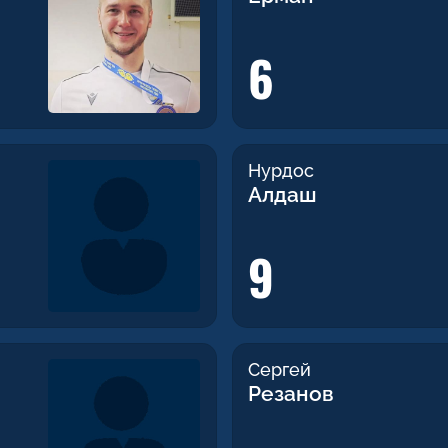
6
Нурдос
Алдаш
9
Сергей
Резанов