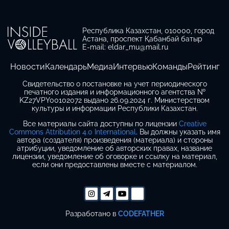
Республика Казахстан, 010000, город
Астана, проспект Қабанбай батыр
E-mail: eldar_mu@mail.ru
Новости
Календарь
Медиа
Интервью
Команды
Рейтинг
Свидетельство о постановке на учет периодического
печатного издания и информационного агентства №
KZ27VPY00102072 выдано 26.09.2024 г. Министерством
культуры и информации Республики Казахстан.
Все материалы сайта доступны по лицензии
Creative
Commons Attribution 4.0 International
. Вы должны указать имя
автора (создателя) произведения (материала) и стороны
атрибуции, уведомление об авторских правах, название
лицензии, уведомление об оговорке и ссылку на материал,
если они предоставлены вместе с материалом.
Разработано в
CODEFATHER