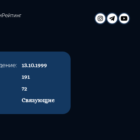
и
Рейтинг
дение:
13.10.1999
191
72
Связующие