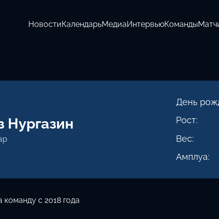
Новости
Календарь
Медиа
Интервью
Команды
Матч
День рож
Рост:
з Нургазин
Вес:
ар
Амплуа:
а команду с 2018 года