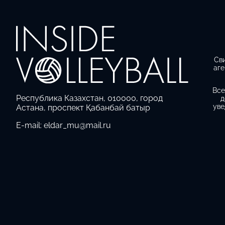
Св
аге
Все
Республика Казахстан, 010000, город
д
уве
Астана, проспект Қабанбай батыр
E-mail: eldar_mu@mail.ru