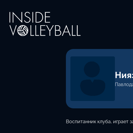
Ния
Павлод
Воспитанник клуба, играет з