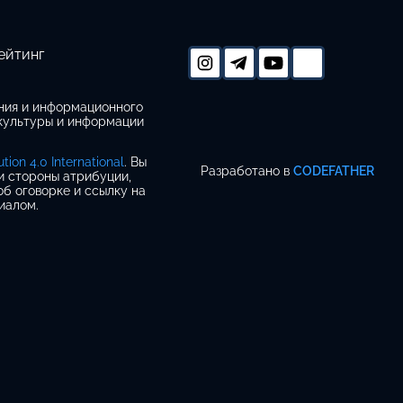
ейтинг
ания и информационного
 культуры и информации
ion 4.0 International
. Вы
Разработано в
CODEFATHER
 и стороны атрибуции,
об оговорке и ссылку на
иалом.