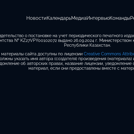
Новости
Календарь
Медиа
Интервью
Команды
Р
идетельство о постановке на учет периодического печатного изд
нтства № KZ27VPY00102072 выдано 26.09.2024 г. Министерством
Республики Казахстан.
 материалы сайта доступны по лицензии
Creative Commons Attribut
олжны указать имя автора (создателя) произведения (материала)
домление об авторских правах, название лицензии, уведомление 
материал, если они предоставлены вместе с матер