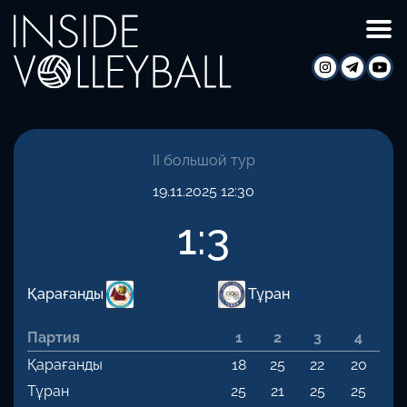
II большой тур
19.11.2025 12:30
1
:
3
Қарағанды
Тұран
Партия
1
2
3
4
Қарағанды
18
25
22
20
Тұран
25
21
25
25