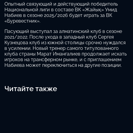
Опытный связующий и действующий победитель
Национальной лиги в составе ВК «Жайық» Умид
Набиев в сезоне 2025/2026 будет играть за ВК
«Буревестник».
Пасующий выступал за алматинский клуб в сезоне
2021/2022. После ухода в западный клуб Сергея
Кузнецова клуб из южной столицы срочно нуждался
в усилении. Новый тренер самого титулованного
клуба страны Марат Имангалиев продолжает искать
игроков на трансферном рынке, и с приглашением
Набиева может переключиться на другие позиции.
Читайте также
Сборные Казахстана узнали соперников на
Азиатских играх-2026
«Туран» усилился опытной связующей
Новыз вызов для игрока национальной сборной
Позор в Китае: юношескую сборную Казахстана
не пустили в гостиницу
Одна из самых медийных волейболисток
Казахстана сменила клуб
Сборная Казахстана по волейболу завершила
Challenge Cup победой